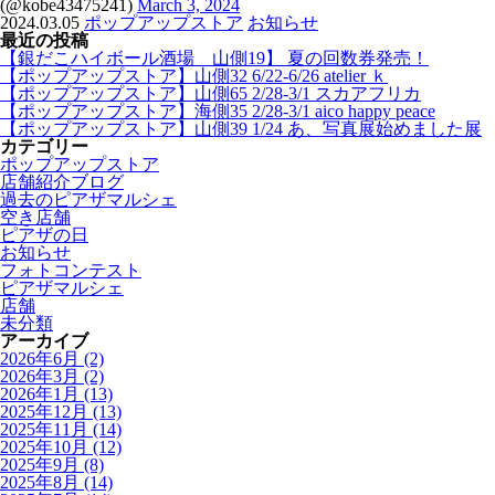
(@kobe43475241)
March 3, 2024
2024.03.05
ポップアップストア
お知らせ
最近の投稿
【銀だこハイボール酒場 山側19】 夏の回数券発売！
【ポップアップストア】山側32 6/22-6/26 atelier ｋ
【ポップアップストア】山側65 2/28-3/1 スカアフリカ
【ポップアップストア】海側35 2/28-3/1 aico happy peace
【ポップアップストア】山側39 1/24 あ、写真展始めました展
カテゴリー
ポップアップストア
店舗紹介ブログ
過去のピアザマルシェ
空き店舗
ピアザの日
お知らせ
フォトコンテスト
ピアザマルシェ
店舗
未分類
アーカイブ
2026年6月
(2)
2026年3月
(2)
2026年1月
(13)
2025年12月
(13)
2025年11月
(14)
2025年10月
(12)
2025年9月
(8)
2025年8月
(14)