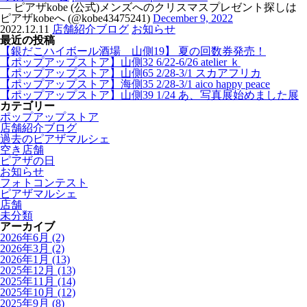
— ピアザkobe (公式)メンズへのクリスマスプレゼント探しは
ピアザkobeへ (@kobe43475241)
December 9, 2022
2022.12.11
店舗紹介ブログ
お知らせ
最近の投稿
【銀だこハイボール酒場 山側19】 夏の回数券発売！
【ポップアップストア】山側32 6/22-6/26 atelier ｋ
【ポップアップストア】山側65 2/28-3/1 スカアフリカ
【ポップアップストア】海側35 2/28-3/1 aico happy peace
【ポップアップストア】山側39 1/24 あ、写真展始めました展
カテゴリー
ポップアップストア
店舗紹介ブログ
過去のピアザマルシェ
空き店舗
ピアザの日
お知らせ
フォトコンテスト
ピアザマルシェ
店舗
未分類
アーカイブ
2026年6月
(2)
2026年3月
(2)
2026年1月
(13)
2025年12月
(13)
2025年11月
(14)
2025年10月
(12)
2025年9月
(8)