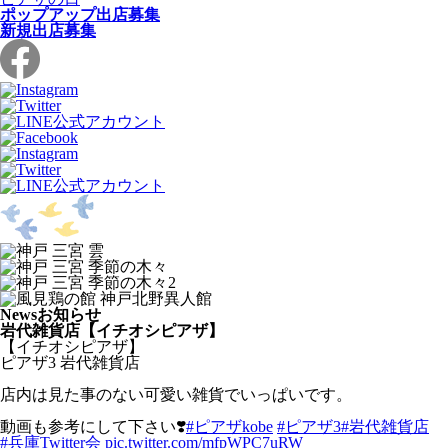
ポップアップ出店募集
新規出店募集
News
お知らせ
岩代雑貨店【イチオシピアザ】
【イチオシピアザ】
ピアザ3 岩代雑貨店
店内は見た事のない可愛い雑貨でいっぱいです。
動画も参考にして下さい❣️
#ピアザkobe
#ピアザ3
#岩代雑貨店
#兵庫Twitter会
pic.twitter.com/mfpWPC7uRW