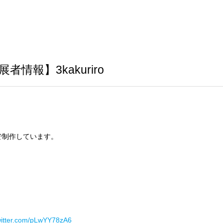
情報】3kakuriro
で制作しています。
twitter.com/pLwYY78zA6