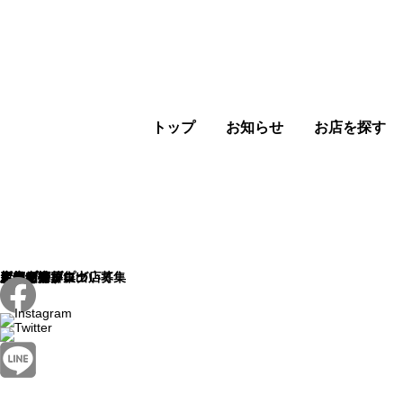
トップ
お知らせ
お店を探す
トップ
お知らせ
お店を探す
新店舗
店舗一覧
店舗マップ
店舗紹介ブログ
ピアザ神戸について
イベント
ピアザマルシェ
ピアザの日
ポップアップ出店募集
新規出店募集