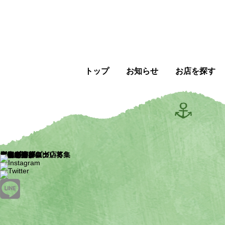
トップ
お知らせ
お店を探す
トップ
お知らせ
お店を探す
新店舗
店舗一覧
店舗マップ
店舗紹介ブログ
ピアザ神戸について
イベント
ピアザマルシェ
ピアザの日
ポップアップ出店募集
新規出店募集