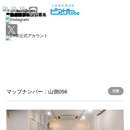
トップ
お知らせ
お店を探す
新店舗
店舗一覧
店舗マップ
店舗紹介ブログ
ピアザ神戸について
イベント
ピアザマルシェ
ピアザの日
ポップアップ出店募集
新規出店募集
マップナンバー：山側056
空室