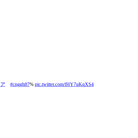
トア
#cnggh87
%
pic.twitter.com/fHY7uKqXS4