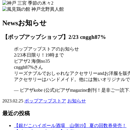
News
お知らせ
【ポップアップショップ】2/23 cnggh87%
ポップアップストアのお知らせ
2/23本日限り！19時まで
ピアザ2 海側no35
cnggh87%さん
リーズナブルでおしゃれなアクセサリーandお洋服を販
アクセサリーはハンドメイド。他には無いオリジナルで
— ピアザkobe (公式)ピアザmagazine創刊！是非ご一読下さい
2023.02.25
ポップアップストア
お知らせ
最近の投稿
【銀だこハイボール酒場 山側19】 夏の回数券発売！