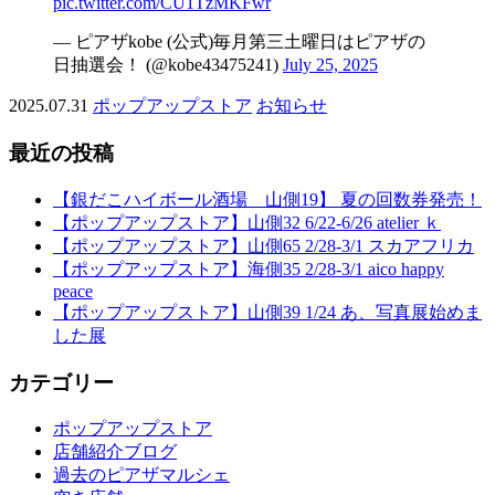
pic.twitter.com/CU1TzMKFwr
— ピアザkobe (公式)毎月第三土曜日はピアザの
日抽選会！ (@kobe43475241)
July 25, 2025
2025.07.31
ポップアップストア
お知らせ
最近の投稿
【銀だこハイボール酒場 山側19】 夏の回数券発売！
【ポップアップストア】山側32 6/22-6/26 atelier ｋ
【ポップアップストア】山側65 2/28-3/1 スカアフリカ
【ポップアップストア】海側35 2/28-3/1 aico happy
peace
【ポップアップストア】山側39 1/24 あ、写真展始めま
した展
カテゴリー
ポップアップストア
店舗紹介ブログ
過去のピアザマルシェ