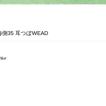
35 耳つぼWEAD
場🌿