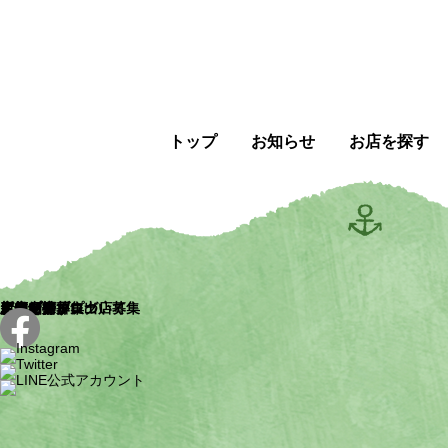
トップ
お知らせ
お店を探す
トップ
お知らせ
お店を探す
新店舗
店舗一覧
店舗マップ
店舗紹介ブログ
ピアザ神戸について
イベント
ピアザマルシェ
ピアザの日
ポップアップ出店募集
新規出店募集