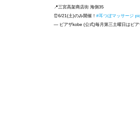
📍三宮高架商店街 海側35
⏰6/21(土)のみ開催！
#耳つぼマッサージ
pi
— ピアザkobe (公式)毎月第三土曜日はピアザの