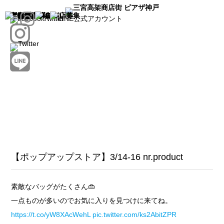
トップ
お知らせ
お店を探す
新店舗
店舗一覧
店舗マップ
店舗紹介ブログ
ピアザ神戸について
イベント
ピアザマルシェ
ピアザの日
ポップアップ出店募集
新規出店募集
【ポップアップストア】3/14-16 nr.product
素敵なバッグがたくさん👜
一点ものが多いのでお気に入りを見つけに来てね。
https://t.co/yW8XAcWehL
pic.twitter.com/ks2AbitZPR