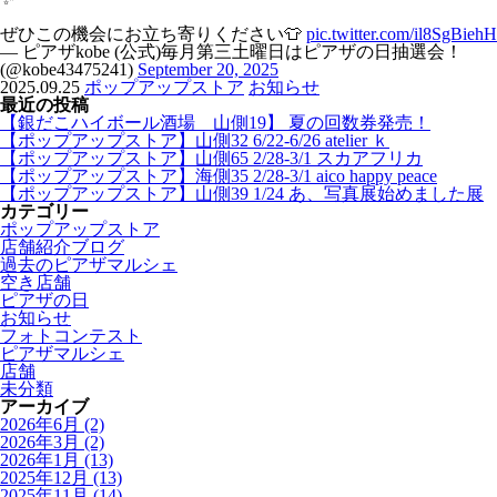
ぜひこの機会にお立ち寄りください👕
pic.twitter.com/il8SgBiehH
— ピアザkobe (公式)毎月第三土曜日はピアザの日抽選会！
(@kobe43475241)
September 20, 2025
2025.09.25
ポップアップストア
お知らせ
最近の投稿
【銀だこハイボール酒場 山側19】 夏の回数券発売！
【ポップアップストア】山側32 6/22-6/26 atelier ｋ
【ポップアップストア】山側65 2/28-3/1 スカアフリカ
【ポップアップストア】海側35 2/28-3/1 aico happy peace
【ポップアップストア】山側39 1/24 あ、写真展始めました展
カテゴリー
ポップアップストア
店舗紹介ブログ
過去のピアザマルシェ
空き店舗
ピアザの日
お知らせ
フォトコンテスト
ピアザマルシェ
店舗
未分類
アーカイブ
2026年6月
(2)
2026年3月
(2)
2026年1月
(13)
2025年12月
(13)
2025年11月
(14)