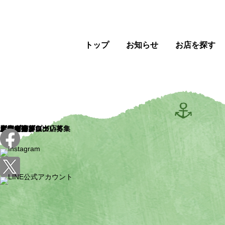
トップ
お知らせ
お店を探す
トップ
お知らせ
お店を探す
新店舗
店舗一覧
店舗マップ
店舗紹介ブログ
ピアザ神戸について
イベント
ピアザマルシェ
ピアザの日
ポップアップ出店募集
新規出店募集