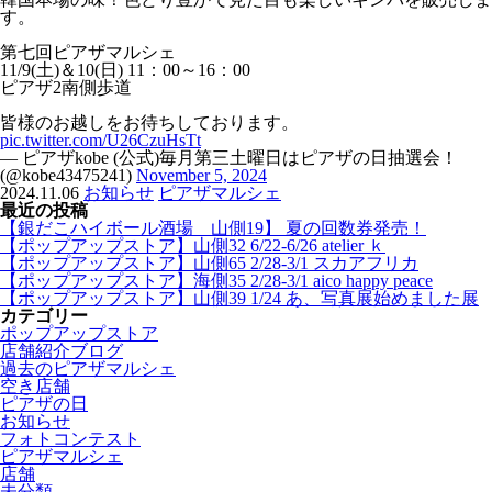
す。
第七回ピアザマルシェ
11/9(土)＆10(日) 11：00～16：00
ピアザ2南側歩道
皆様のお越しをお待ちしております。
pic.twitter.com/U26CzuHsTt
— ピアザkobe (公式)毎月第三土曜日はピアザの日抽選会！
(@kobe43475241)
November 5, 2024
2024.11.06
お知らせ
ピアザマルシェ
最近の投稿
【銀だこハイボール酒場 山側19】 夏の回数券発売！
【ポップアップストア】山側32 6/22-6/26 atelier ｋ
【ポップアップストア】山側65 2/28-3/1 スカアフリカ
【ポップアップストア】海側35 2/28-3/1 aico happy peace
【ポップアップストア】山側39 1/24 あ、写真展始めました展
カテゴリー
ポップアップストア
店舗紹介ブログ
過去のピアザマルシェ
空き店舗
ピアザの日
お知らせ
フォトコンテスト
ピアザマルシェ
店舗
未分類