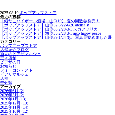
2025.08.19
ポップアップストア
最近の投稿
【銀だこハイボール酒場 山側19】 夏の回数券発売！
【ポップアップストア】山側32 6/22-6/26 atelier ｋ
【ポップアップストア】山側65 2/28-3/1 スカアフリカ
【ポップアップストア】海側35 2/28-3/1 aico happy peace
【ポップアップストア】山側39 1/24 あ、写真展始めました展
カテゴリー
ポップアップストア
店舗紹介ブログ
過去のピアザマルシェ
空き店舗
ピアザの日
お知らせ
フォトコンテスト
ピアザマルシェ
店舗
未分類
アーカイブ
2026年6月
(2)
2026年3月
(2)
2026年1月
(13)
2025年12月
(13)
2025年11月
(14)
2025年10月
(12)