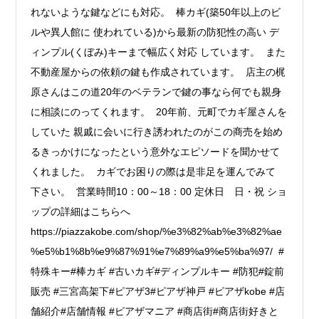
れないような鍵などにも対応。 棒カギ(築50年以上のビ
ルや異人館に 使われている)から最新の防犯性の高い デ
ィンプル(くぼみ)キーまで幅広く対応 しています。 また
不動産屋からの依頼の鍵も作成されています。 店主の梶
原さんはこの道20年のベテランで鍵の事なら何でも親身
に相談にのってくれます。 20年前、元町でカギ屋さんを
していた 親戚に会いに行き誘われたのがこの商売を始め
るきっかけになったという意外なエピソードを聞かせて
くれました。 カギでお困りの際は是非足を運んでみて
下さい。 営業時間10：00～18：00 定休日 日・祝 ショ
ップの詳細はこちらへ
https://piazzakobe.com/shop/%e3%82%ab%e3%82%ae
%e5%b1%8b%e9%87%91%e7%89%a9%e5%ba%97/ #
特殊キー#棒カギ #古いカギ#ディンプルキー #防犯#錠前
販売 #三宮高架下#ピアザ3#ピアザ神戸 #ピアザkobe #店
舗紹介#店舗情報 #ピアザマニア #商店街#商店街好きと