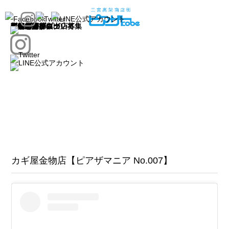
トップ
お知らせ
お店を探す
新店舗
店舗一覧
店舗マップ
店舗紹介ブログ
ピアザ神戸について
イベント
ピアザマルシェ
ピアザの日
ポップアップ出店募集
新規出店募集
カギ屋金物店【ピアザマニア No.007】