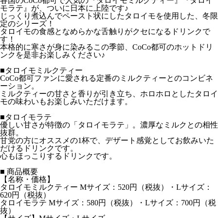
各国のCoCo都可で人気の『タロイモミルクティー』『タロイ
モラテ』が、ついに日本に上陸です♪
じっくり煮込んでペースト状にしたタロイモを使用した、冬限
定のシリーズ！
タロイモの食感となめらかな舌触りがクセになるドリンクで
す！
本格的に寒さが身に染みるこの季節、CoCo都可のホットドリ
ンクを是非お楽しみください♪
■タロイモミルクティー
CoCo都可ファンに愛される定番のミルクティーとのコンビネ
ーション。
ミルクティーの甘さと香りが引き立ち、ホロホロとしたタロイ
モの味わいもお楽しみいただけます。
■タロイモラテ
優しい甘さが特徴の「タロイモラテ」。濃厚なミルクとの相性
抜群。
甘党の方にオススメの1杯で、デザート感覚としてお飲みいた
だけるドリンクです。
心もほっこりするドリンクです。
■ 商品概要
【名称・価格】
タロイモミルクティー Mサイズ：520円（税抜）・Lサイズ：
620円（税抜）
タロイモラテ Mサイズ：580円（税抜）・Lサイズ：700円（税
抜）