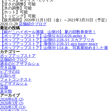
【サイズ】Mサイズ・Lサイズ
【甘さの調整】可能
【氷の調整】可能
【ホット】可能
【トッピング】可能
【販売期間】2020年11月13日（金）～2021年3月31日（予定）
2020.11.28
店舗紹介ブログ
最近の投稿
【銀だこハイボール酒場 山側19】 夏の回数券発売！
【ポップアップストア】山側32 6/22-6/26 atelier ｋ
【ポップアップストア】山側65 2/28-3/1 スカアフリカ
【ポップアップストア】海側35 2/28-3/1 aico happy peace
【ポップアップストア】山側39 1/24 あ、写真展始めました展
カテゴリー
ポップアップストア
店舗紹介ブログ
過去のピアザマルシェ
空き店舗
ピアザの日
お知らせ
フォトコンテスト
ピアザマルシェ
店舗
未分類
アーカイブ
2026年6月
(2)
2026年3月
(2)
2026年1月
(13)