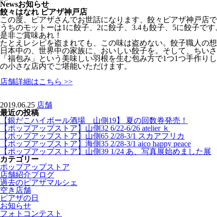
News
お知らせ
餃々はなれ ピアザ神戸店
この度、ピアザさんでお世話になります、餃々ピアザ神戸店で
うちのモットーは1に餃子、2に餃子、3.4も餃子、5に餃子です
是非ご賞味あれ！
たとえレシピを盗まれても、この味は盗めない。餃子職人の想
日本中の、世界中の家族に、おいしい餃子を。そして、ちいさ
「福包み」という美味しい羽根を生む包み方で1つ1つ手作り
の小さな店内でご堪能いただけます。
店舗詳細はこちら >>
2019.06.25
店舗
最近の投稿
【銀だこハイボール酒場 山側19】 夏の回数券発売！
【ポップアップストア】山側32 6/22-6/26 atelier ｋ
【ポップアップストア】山側65 2/28-3/1 スカアフリカ
【ポップアップストア】海側35 2/28-3/1 aico happy peace
【ポップアップストア】山側39 1/24 あ、写真展始めました展
カテゴリー
ポップアップストア
店舗紹介ブログ
過去のピアザマルシェ
空き店舗
ピアザの日
お知らせ
フォトコンテスト