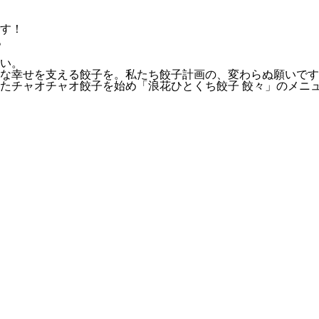
す！
。
い。
な幸せを支える餃子を。私たち餃子計画の、変わらぬ願いです
したチャオチャオ餃子を始め「浪花ひとくち餃子 餃々」のメニ